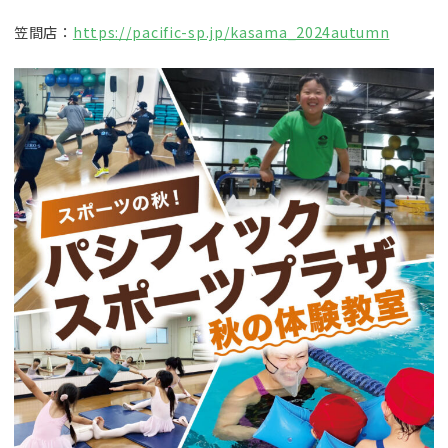
笠間店：
https://pacific-sp.jp/kasama_2024autumn